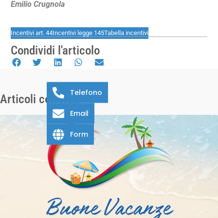
Emilio Crugnola
Incentivi art. 44
Incentivi legge 145
Tabella incentivi
Condividi l'articolo
Telefono
Articoli correlati
Email
Form