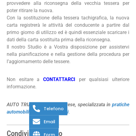
provvedere alla riconsegna della vecchia tessera per
poter ritirare la nuova.
Con la sostituzione della tessera tachigrafica, la nuova
carta registrerà le attività del conducente a partire dal
primo giorno di utilizzo ed è quindi essenziale scaricare i
dati della carta sostituita prima della riconsegna.
Il nostro Studio è a Vostra disposizione per assistervi
nella pianificazione e nella gestione della procedura per
l’aggiornamento delle tessere.
Non esitare a
CONTATTARCI
per qualsiasi ulteriore
informazione.
AUTO TRUCK, società di Varese, specializzata in
pratiche
Telefono
automobilistiche
e
ambientali
.
Email
Condividi l'articolo
Form