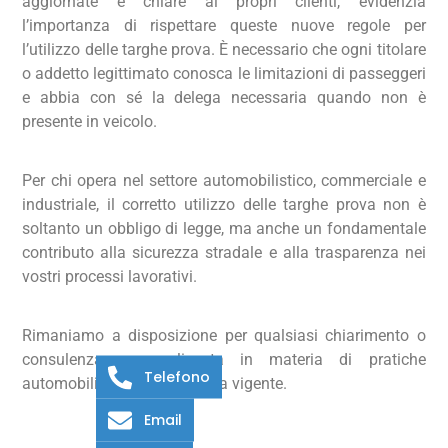
aggiornate e chiare ai propri clienti, evidenzia
l’importanza di rispettare queste nuove regole per
l’utilizzo delle targhe prova. È necessario che ogni titolare
o addetto legittimato conosca le limitazioni di passeggeri
e abbia con sé la delega necessaria quando non è
presente in veicolo.
Per chi opera nel settore automobilistico, commerciale e
industriale, il corretto utilizzo delle targhe prova non è
soltanto un obbligo di legge, ma anche un fondamentale
contributo alla sicurezza stradale e alla trasparenza nei
vostri processi lavorativi.
Rimaniamo a disposizione per qualsiasi chiarimento o
consulenza personalizzata in materia di pratiche
Telefono
automobilistiche e normativa vigente.
Email
Scarica la circolare